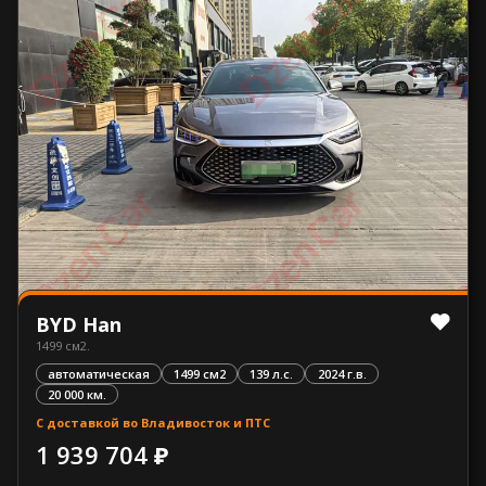
BYD Han
1499 см2.
автоматическая
1499 см2
139 л.с.
2024 г.в.
20 000 км.
С доставкой во Владивосток и ПТС
1 939 704 ₽