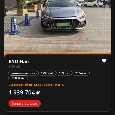
BYD Han
1499 см2.
автоматическая
1499 см2
139 л.с.
2024 г.в.
20 000 км.
С доставкой во Владивосток и ПТС
1 939 704 ₽
Узнать больше