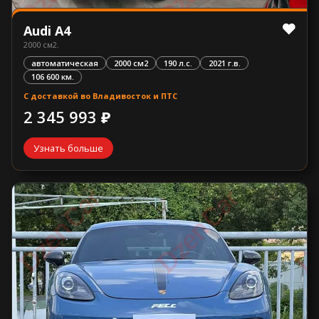
Audi A4
2000 см2.
автоматическая
2000 см2
190 л.с.
2021 г.в.
106 600 км.
С доставкой во Владивосток и ПТС
2 345 993 ₽
Узнать больше