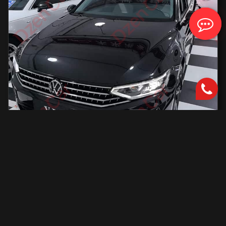
Volkswagen Magotan
2000 см2.
автоматическая
2000 см2
186 л.с.
2023 г.в.
37 600 км.
С доставкой во Владивосток и ПТС
2 440 628 ₽