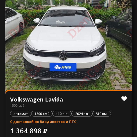
Volkswagen Lavida
1500 см2.
автомат
1500 см2
110 л.с.
2024 г.в.
310 км.
С доставкой во Владивосток и ПТС
1 364 898 ₽