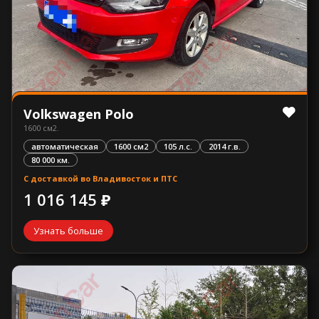
Volkswagen Polo
1600 см2.
автоматическая
1600 см2
105 л.с.
2014 г.в.
80 000 км.
С доставкой во Владивосток и ПТС
1 016 145 ₽
Узнать больше