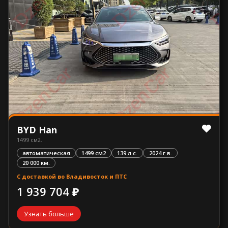
BYD Han
1499 см2.
автоматическая
1499 см2
139 л.с.
2024 г.в.
20 000 км.
С доставкой во Владивосток и ПТС
1 939 704 ₽
Узнать больше