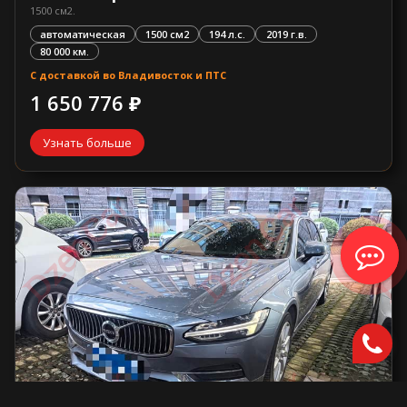
1500 см2.
автоматическая
1500 см2
194 л.с.
2019 г.в.
80 000 км.
С доставкой во Владивосток и ПТС
1 650 776 ₽
Узнать больше