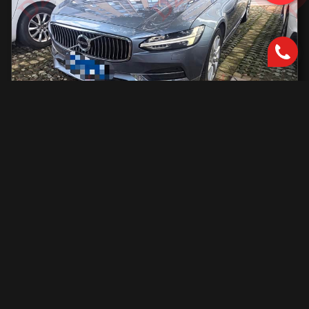
Volvo S90
2000 см2.
автоматическая
2000 см2
254 л.с.
2019 г.в.
42 000 км.
С доставкой во Владивосток и ПТС
2 801 731 ₽
Узнать больше