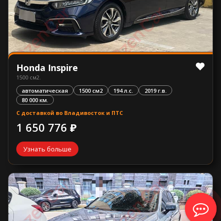
Honda Inspire
1500 см2.
автоматическая
1500 см2
194 л.с.
2019 г.в.
80 000 км.
С доставкой во Владивосток и ПТС
1 650 776 ₽
Узнать больше