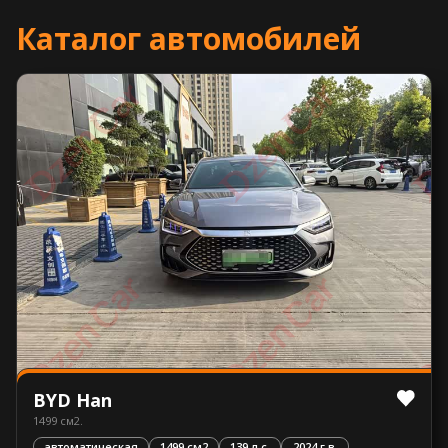
Каталог автомобилей
BYD Han
1499 см2.
автоматическая
1499 см2
139 л.с.
2024 г.в.