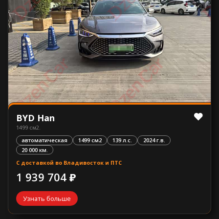
BYD Han
1499 см2.
автоматическая
1499 см2
139 л.с.
2024 г.в.
20 000 км.
С доставкой во Владивосток и ПТС
1 939 704 ₽
Узнать больше