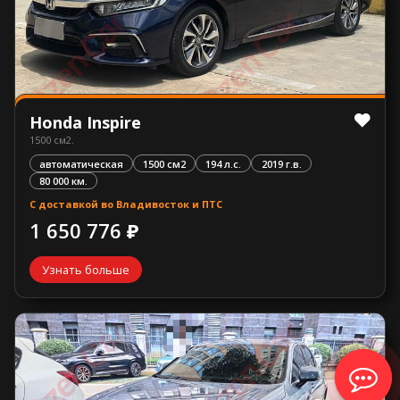
Honda Inspire
1500 см2.
автоматическая
1500 см2
194 л.с.
2019 г.в.
80 000 км.
С доставкой во Владивосток и ПТС
1 650 776 ₽
Узнать больше