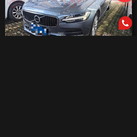
Volvo S90
2000 см2.
автоматическая
2000 см2
254 л.с.
2019 г.в.
42 000 км.
С доставкой во Владивосток и ПТС
2 801 731 ₽
Узнать больше