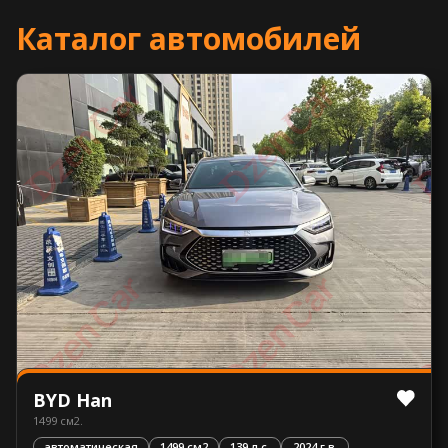
Каталог автомобилей
BYD Han
1499 см2.
автоматическая
1499 см2
139 л.с.
2024 г.в.