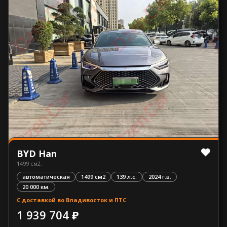
BYD Han
1499 см2.
автоматическая
1499 см2
139 л.с.
2024 г.в.
20 000 км.
С доставкой во Владивосток и ПТС
1 939 704 ₽