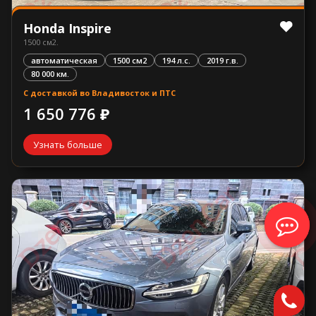
Honda Inspire
1500 см2.
автоматическая
1500 см2
194 л.с.
2019 г.в.
80 000 км.
С доставкой во Владивосток и ПТС
1 650 776 ₽
Узнать больше