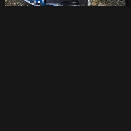
Volvo S90
2000 см2.
автоматическая
2000 см2
254 л.с.
2019 г.в.
42 000 км.
С доставкой во Владивосток и ПТС
2 801 731 ₽
Узнать больше
О компании