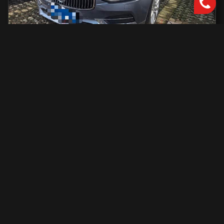
Volvo S90
2000 см2.
автоматическая
2000 см2
254 л.с.
2019 г.в.
42 000 км.
С доставкой во Владивосток и ПТС
2 801 731 ₽
Узнать больше