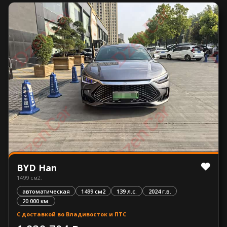
BYD Han
1499 см2.
автоматическая
1499 см2
139 л.с.
2024 г.в.
20 000 км.
С доставкой во Владивосток и ПТС