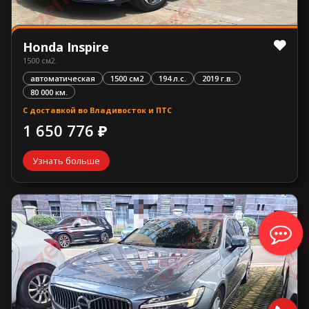
Honda Inspire
1500 см2.
автоматическая
1500 см2
194 л.с.
2019 г.в.
80 000 км.
С доставкой во Владивосток и ПТС
1 650 776 ₽
Узнать больше