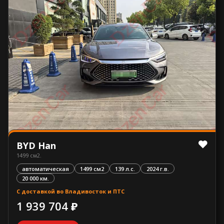
BYD Han
1499 см2.
автоматическая
1499 см2
139 л.с.
2024 г.в.
20 000 км.
С доставкой во Владивосток и ПТС
1 939 704 ₽