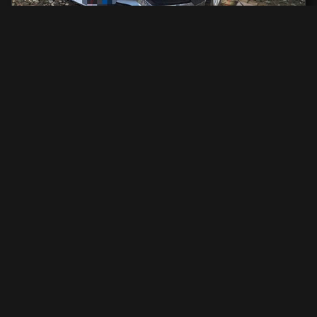
Volvo S90
2000 см2.
автоматическая
2000 см2
254 л.с.
2019 г.в.
42 000 км.
С доставкой во Владивосток и ПТС
2 801 731 ₽
Узнать больше
О компании