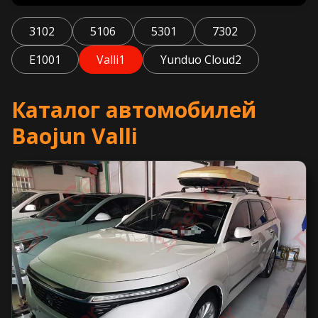
310
2
510
6
530
1
730
2
E100
1
Valli
1
Yunduo Cloud
2
Каталог автомобилей
Baojun Valli