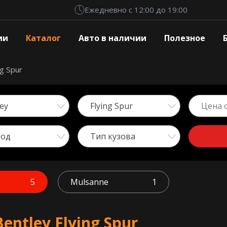
Ежедневно с 12:00 до 19:00
ии
Каталог
Авто в наличии
Полезное
ng Spur
ey
Flying Spur
вод
Тип кузова
5
Mulsanne
1
ntley Flying Spur