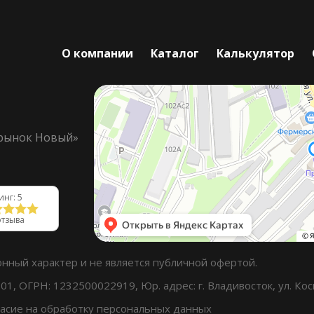
О компании
Каталог
Калькулятор
орынок Новый»
инг: 5
отзыва
онный характер и не является публичной офертой.
, ОГРН: 1232500022919, Юр. адрес: г. Владивосток, ул. Косм
ласие на обработку персональных данных