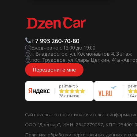
+7 993 260-70-80
Ежедневно с 12:00 до 19:00
г. Владивосток, ул. Космонавтов 4, 3 этаж
пос. Трудовое, ул Клары Цеткин, 41а «Авт
Перезвоните мне
рейтинг: 5
рейт
78 отзывов
104 
Сайт dzencar.ru носит исключительно информаци
ООО "Дзенкар", ИНН: 2540279287, КПП: 254001001
Политика обработки персональных данных
и
сог