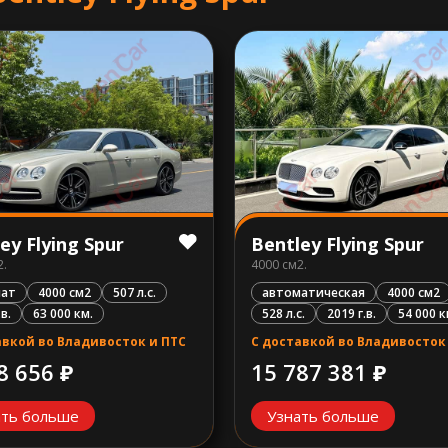
ey Flying Spur
Bentley Flying Spur
2.
4000 см2.
мат
4000 см2
507 л.с.
автоматическая
4000 см2
.в.
63 000 км.
528 л.с.
2019 г.в.
54 000 к
авкой во Владивосток и ПТС
С доставкой во Владивосток
8 656 ₽
15 787 381 ₽
ать больше
Узнать больше