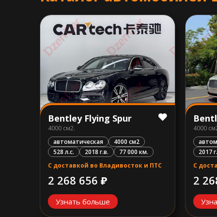
Bentley Flying Spur
Bentl
4000 см2.
4000 см
автоматическая
4000 см2
авто
528 л.с.
2018 г.в.
77 000 км.
2017 г
С доставкой во Владивосток и ПТС
С дост
2 268 656 ₽
2 26
Узнать больше
Узн