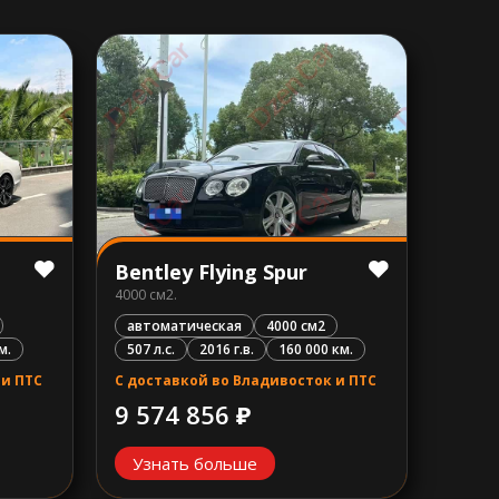
Bentley Flying Spur
4000 см2.
автоматическая
4000 см2
м.
507 л.с.
2016 г.в.
160 000 км.
 и ПТС
С доставкой во Владивосток и ПТС
9 574 856 ₽
Узнать больше