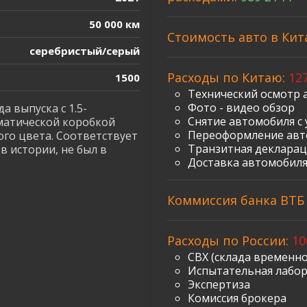
50 000 км
Стоимость авто в Кит
серебристый/серый
Расходы по Китаю:
127
1500
Технический осмотр 
Фото - видео обзор
а выпуска с 1.5-
Снятие автомобиля с 
оматической коробкой
Переоформление авт
рого цвета. Соответствует
Транзитная декларац
в истории, не был в
Доставка автомобиля
Коммиссия банка ВТБ з
Расходы по России:
10
СВХ (склада временно
Испытательная лабо
Экспертиза
Комиссия брокера