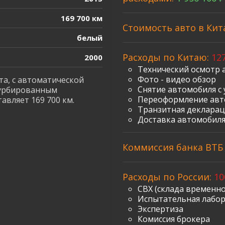
169 700 км
Стоимость авто в Кит
белый
Расходы по Китаю:
127
2000
Технический осмотр 
Фото - видео обзор
та, с автоматической
Снятие автомобиля с 
турбированным
Переоформление авт
авляет 169 700 км.
Транзитная декларац
Доставка автомобиля
Коммиссия банка ВТБ з
Расходы по России:
10
СВХ (склада временно
Испытательная лабо
Экспертиза
Комиссия брокера