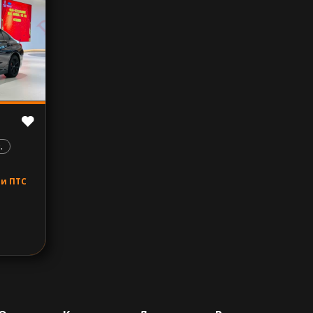
.
 и ПТС