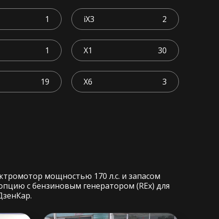
1
iX3
2
1
X1
30
19
X6
3
ктромотор мощностью 170 л.с. и запасом
 опцию с бензиновым генератором (REx) для
ДзенКар.