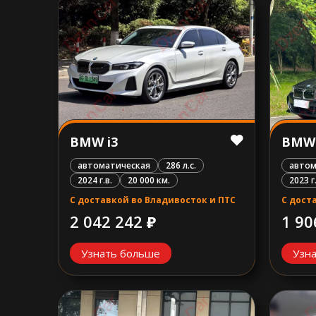
BMW i3
BMW 
автоматическая
286 л.с.
автом
2024 г.в.
20 000 км.
2023 г
С доставкой во Владивосток и ПТС
С дост
2 042 242 ₽
1 90
Узнать больше
Узн