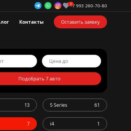
+7 993 260-70-80
Блог
Контакты
Оставить заявку
Подобрать 7 авто
13
5 Series
61
7
i4
1