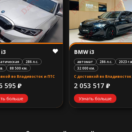
i3
BMW i3
атическая
286 л.с.
автомат
286 л.с.
2023 г.в
.в.
88 500 км.
32 000 км.
авкой во Владивосток и ПТС
С доставкой во Владивосток
6 595 ₽
2 053 517 ₽
ать больше
Узнать больше