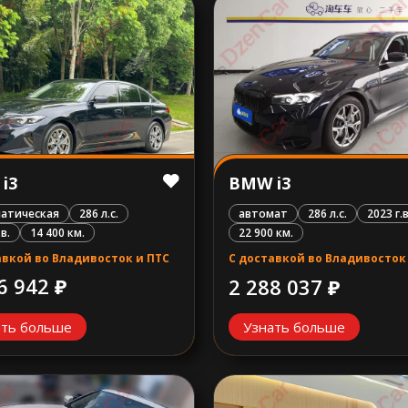
i3
BMW i3
атическая
286 л.с.
автомат
286 л.с.
2023 г.в
.в.
14 400 км.
22 900 км.
авкой во Владивосток и ПТС
С доставкой во Владивосток
6 942 ₽
2 288 037 ₽
ать больше
Узнать больше