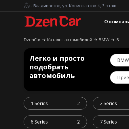
г. Владивосток, ул. Космонавтов 4, 3 этаж
О компан
DzenCar
Каталог автомобилей
BMW
i3
Легко и просто
BMW
подобрать
автомобиль
При
1 Series
2
2 Series
6 Series
2
7 Series