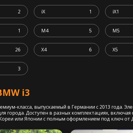
2
iX
1
iX1
1
M4
5
M5
26
X4
6
X5
3
BMW i3
иум-класса, выпускаемый в Германии с 2013 года. Эле
для города. Доступен в разных комплектациях, включая
 Кореи или Японии с полным оформлением под ключ от 