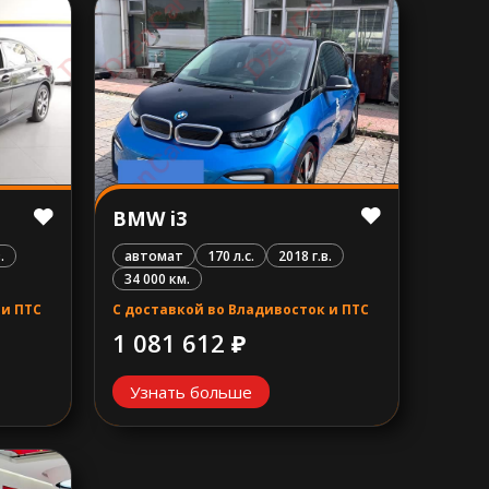
BMW i3
автомат
170 л.с.
2018 г.в.
.
34 000 км.
С доставкой во Владивосток и ПТС
 и ПТС
1 081 612 ₽
Узнать больше