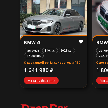
BMW i3
BMW 
автомат
340 л.с.
2023 г.в.
автом
27 000 км.
2023 г
С доставкой во Владивосток и ПТС
С дост
1 641 980 ₽
1 80
Узнать больше
Узн