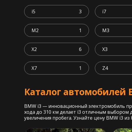
i5
3
i7
M2
1
M3
X2
6
X3
X7
1
Z4
Каталог автомобилей 
BMW i3 — инновационный электромобиль прем
хода до 310 км делает i3 отличным выбором 
увеличения пробега. Узнайте цену BMW i3 из