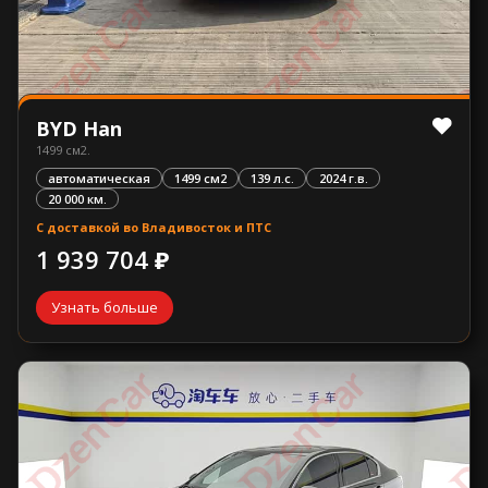
BYD Han
1499 см2.
автоматическая
1499 см2
139 л.с.
2024 г.в.
20 000 км.
С доставкой во Владивосток и ПТС
1 939 704 ₽
Узнать больше