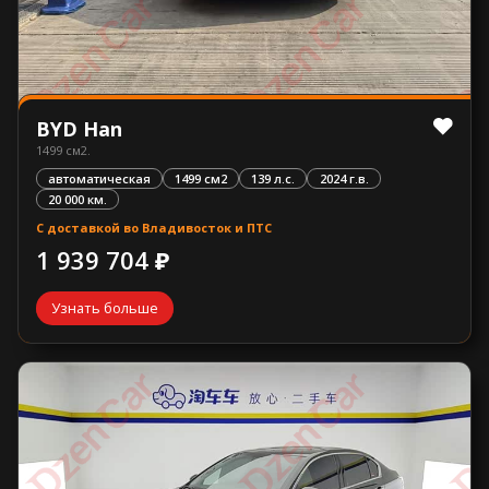
BYD Han
1499 см2.
автоматическая
1499 см2
139 л.с.
2024 г.в.
20 000 км.
С доставкой во Владивосток и ПТС
1 939 704 ₽
Узнать больше