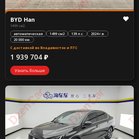
BYD Han
1499 см2.
автоматическая
1499 см2
139 л.с.
2024 г.в.
20 000 км.
С доставкой во Владивосток и ПТС
1 939 704 ₽
Узнать больше