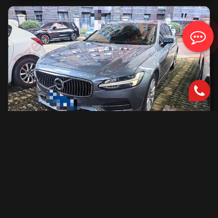
Volvo S90
2000 см2.
автоматическая
2000 см2
254 л.с.
2019 г.в.
42 000 км.
С доставкой во Владивосток и ПТС