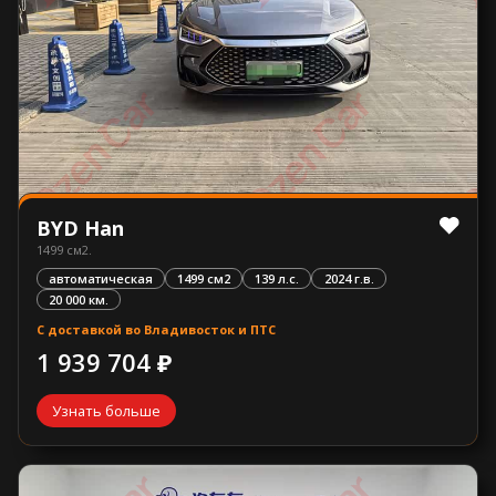
BYD Han
1499 см2.
автоматическая
1499 см2
139 л.с.
2024 г.в.
20 000 км.
С доставкой во Владивосток и ПТС
1 939 704 ₽
Узнать больше