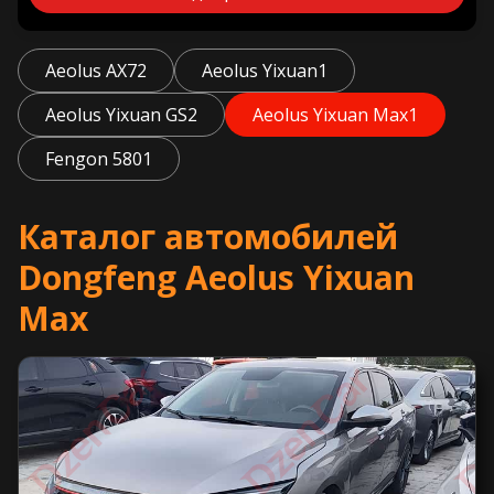
Aeolus AX7
2
Aeolus Yixuan
1
Aeolus Yixuan GS
2
Aeolus Yixuan Max
1
Fengon 580
1
Каталог автомобилей
Dongfeng Aeolus Yixuan
Max