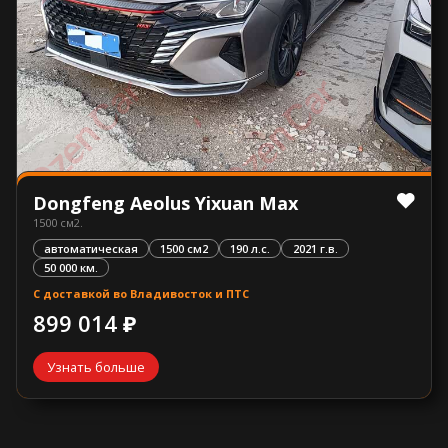
Dongfeng Aeolus Yixuan Max
1500 см2.
автоматическая
1500 см2
190 л.с.
2021 г.в.
50 000 км.
С доставкой во Владивосток и ПТС
899 014 ₽
Узнать больше