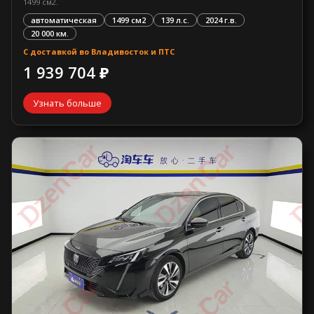
1499 см2.
автоматическая
1499 см2
139 л.с.
2024 г.в.
20 000 км.
С доставкой во Владивосток и ПТС
1 939 704 ₽
Узнать больше