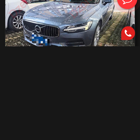
Volvo S90
2000 см2.
автоматическая
2000 см2
254 л.с.
2019 г.в.
42 000 км.
С доставкой во Владивосток и ПТС
2 801 731 ₽
Узнать больше