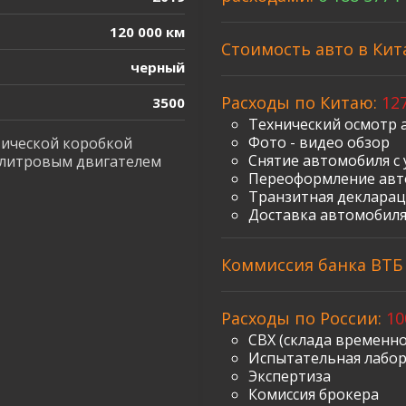
120 000 км
Стоимость авто в Кит
черный
Расходы по Китаю:
127
3500
Технический осмотр 
Фото - видео обзор
тической коробкой
Снятие автомобиля с 
5-литровым двигателем
Переоформление авт
Транзитная декларац
Доставка автомобиля
Коммиссия банка ВТБ з
Расходы по России:
10
СВХ (склада временно
Испытательная лабо
Экспертиза
Комиссия брокера