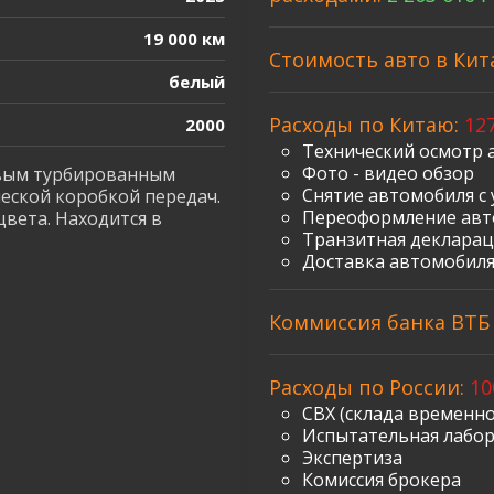
19 000 км
Стоимость авто в Кит
белый
Расходы по Китаю:
127
2000
Технический осмотр 
Фото - видео обзор
овым турбированным
Снятие автомобиля с 
ческой коробкой передач.
Переоформление авт
цвета. Находится в
Транзитная декларац
Доставка автомобиля
Коммиссия банка ВТБ з
Расходы по России:
10
СВХ (склада временно
Испытательная лабо
Экспертиза
Комиссия брокера