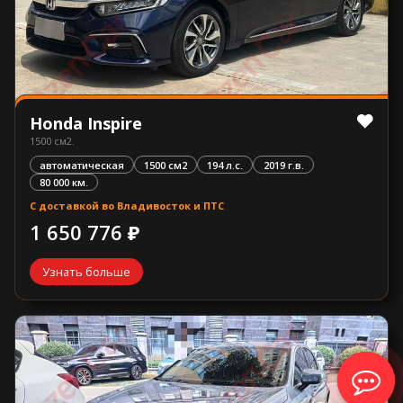
Honda Inspire
1500 см2.
автоматическая
1500 см2
194 л.с.
2019 г.в.
80 000 км.
С доставкой во Владивосток и ПТС
1 650 776 ₽
Узнать больше