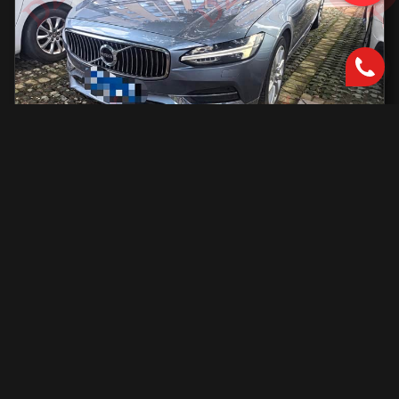
Volvo S90
2000 см2.
автоматическая
2000 см2
254 л.с.
2019 г.в.
42 000 км.
С доставкой во Владивосток и ПТС
2 801 731 ₽
Узнать больше