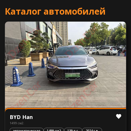
Каталог автомобилей
BYD Han
1499 см2.
автоматическая
1499 см2
139 л.с.
2024 г.в.