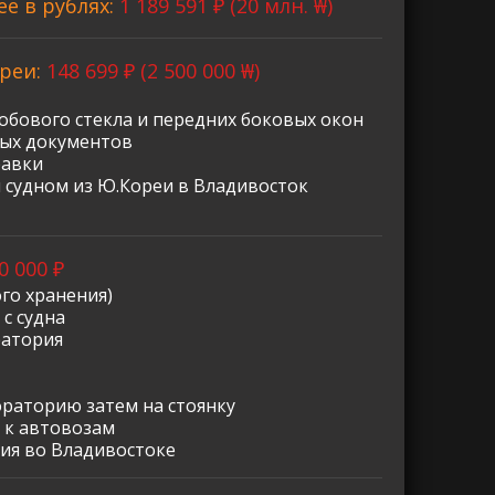
ее в рублях:
1 189 591 ₽ (20 млн. ₩)
реи:
148 699 ₽ (2 500 000 ₩)
обового стекла и передних боковых окон
ных документов
равки
 судном из Ю.Кореи в Владивосток
0 000 ₽
го хранения)
с судна
ратория
ораторию затем на стоянку
 к автовозам
ия во Владивостоке