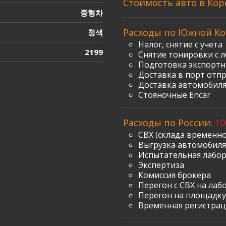
Стоимость авто в Кор
중형차
Расходы по Южной Ко
청색
Налог, снятие с учета
2199
Снятие тонировки с л
Подготовка экспорт
Доставка в порт отп
Доставка автомобиля
Стояночные Encar
Расходы по России:
10
СВХ (склада временно
Выгрузка автомобиля 
Испытательная лабо
Экспертиза
Комиссия брокера
Перегон с СВХ на лаб
Перегон на площадку
Временная регистрац