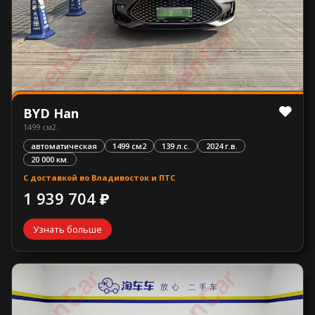
BYD Han
1499 см2.
автоматическая
1499 см2
139 л.с.
2024 г.в.
20 000 км.
С доставкой во Владивосток и ПТС
1 939 704 ₽
Узнать больше