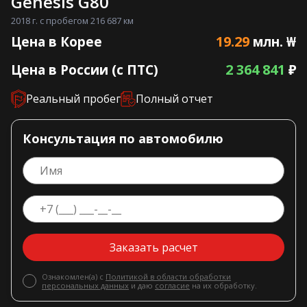
Genesis G80
2018 г. с пробегом 216 687 км
19.29
Цена в Корее
млн. ₩
2 364 841
Цена в России (с ПТС)
₽
Реальный пробег
Полный отчет
Консультация по автомобилю
Заказать расчет
Ознакомлен(а) с
Политикой в области обработки
персональных данных
и даю
согласие
на их обработку.