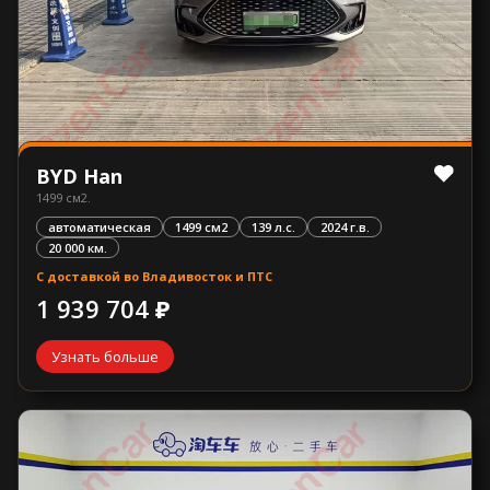
BYD Han
1499 см2.
автоматическая
1499 см2
139 л.с.
2024 г.в.
20 000 км.
С доставкой во Владивосток и ПТС
1 939 704 ₽
Узнать больше