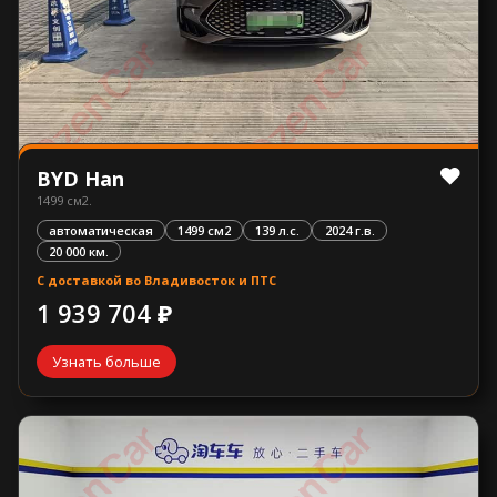
BYD Han
1499 см2.
автоматическая
1499 см2
139 л.с.
2024 г.в.
20 000 км.
С доставкой во Владивосток и ПТС
1 939 704 ₽
Узнать больше