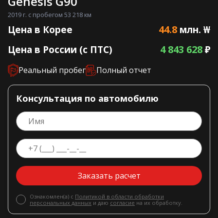
Genesis G90
2019 г. с пробегом 53 218 км
44.8
Цена в Корее
млн. ₩
4 843 628
Цена в России (с ПТС)
₽
Реальный пробег
Полный отчет
Консультация по автомобилю
Заказать расчет
Ознакомлен(а) с
Политикой в области обработки
персональных данных
и даю
согласие
на их обработку.