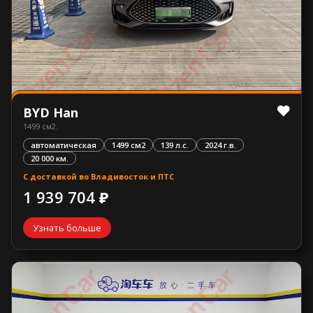
BYD Han
1499 см2.
автоматическая
1499 см2
139 л.с.
2024 г.в.
20 000 км.
С доставкой во Владивосток и ПТС
1 939 704 ₽
Узнать больше