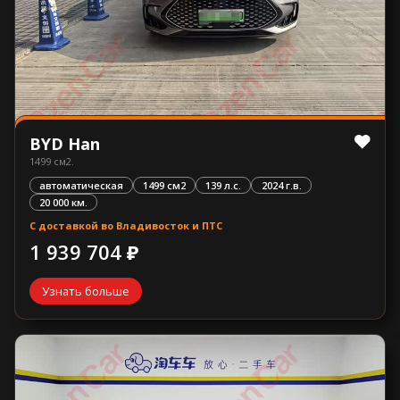
BYD Han
1499 см2.
автоматическая
1499 см2
139 л.с.
2024 г.в.
20 000 км.
С доставкой во Владивосток и ПТС
1 939 704 ₽
Узнать больше