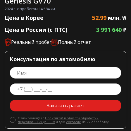
Genesis GV70
2024 г. с пробегом 14 584 км
52.99
Цена в Корее
млн. ₩
3 991 640
Цена в России (с ПТС)
₽
Реальный пробег
Полный отчет
Консультация по автомобилю
Заказать расчет
Ознакомлен(а) с
Политикой в области обработки
персональных данных
и даю
согласие
на их обработку.