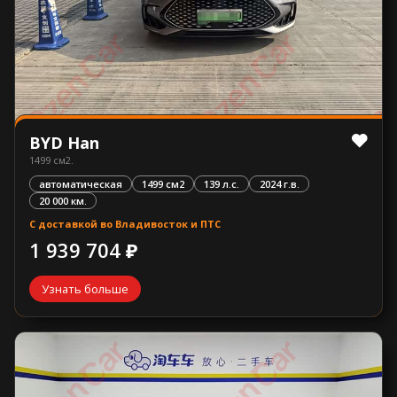
BYD Han
1499 см2.
автоматическая
1499 см2
139 л.с.
2024 г.в.
20 000 км.
С доставкой во Владивосток и ПТС
1 939 704 ₽
Узнать больше