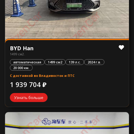
BYD Han
1499 см2.
автоматическая
1499 см2
139 л.с.
2024 г.в.
20 000 км.
С доставкой во Владивосток и ПТС
1 939 704 ₽
Узнать больше