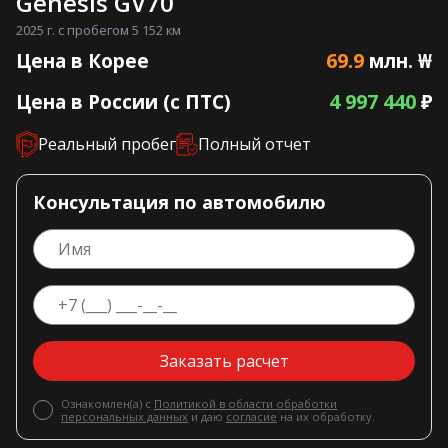
Genesis GV70
2025 г. с пробегом 5 152 км
69.9
Цена в Корее
млн. ₩
4 997 440
Цена в России (с ПТС)
₽
Реальный пробег
Полный отчет
Консультация по автомобилю
Заказать расчет
Ознакомлен(а) с
Политикой в области обработки
персональных данных
и даю
согласие
на их обработку.