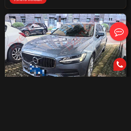
Volvo S90
2000 см2.
автоматическая
2000 см2
254 л.с.
2019 г.в.
42 000 км.