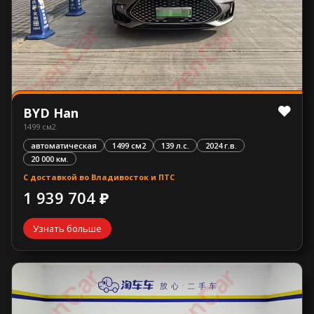
BYD Han
1499 см2.
автоматическая
1499 см2
139 л.с.
2024 г.в.
20 000 км.
С доставкой во Владивосток и ПТС
1 939 704 ₽
Узнать больше