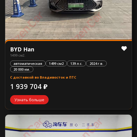
BYD Han
1499 см2.
автоматическая
1499 см2
139 л.с.
2024 г.в.
20 000 км.
С доставкой во Владивосток и ПТС
1 939 704 ₽
Узнать больше