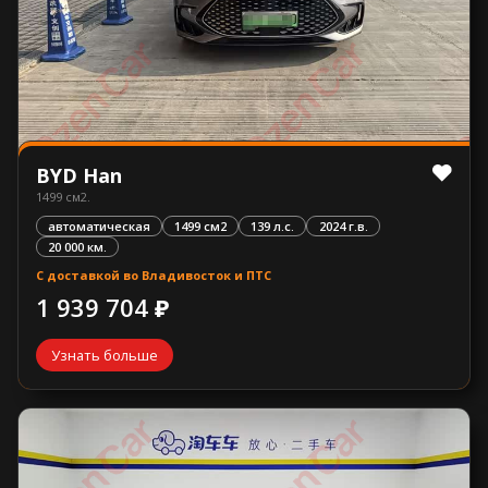
BYD Han
1499 см2.
автоматическая
1499 см2
139 л.с.
2024 г.в.
20 000 км.
С доставкой во Владивосток и ПТС
1 939 704 ₽
Узнать больше