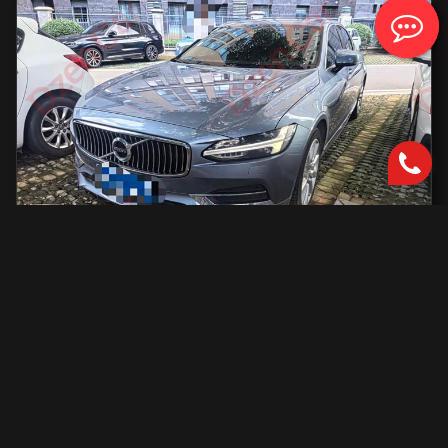
Volvo S90
2000 см2.
автоматическая
2000 см2
254 л.с.
2019 г.в.
42 000 км.
С доставкой во Владивосток и ПТС
2 801 731 ₽