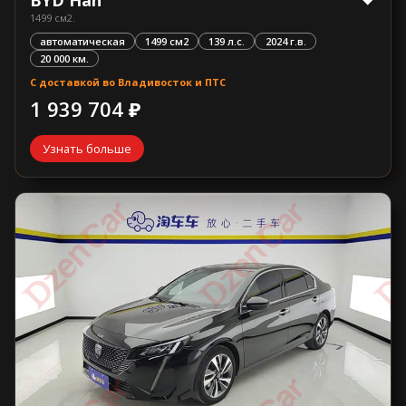
1499 см2.
автоматическая
1499 см2
139 л.с.
2024 г.в.
20 000 км.
С доставкой во Владивосток и ПТС
1 939 704 ₽
Узнать больше