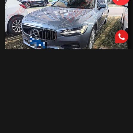
Volvo S90
2000 см2.
автоматическая
2000 см2
254 л.с.
2019 г.в.
42 000 км.
С доставкой во Владивосток и ПТС
2 801 731 ₽
Узнать больше