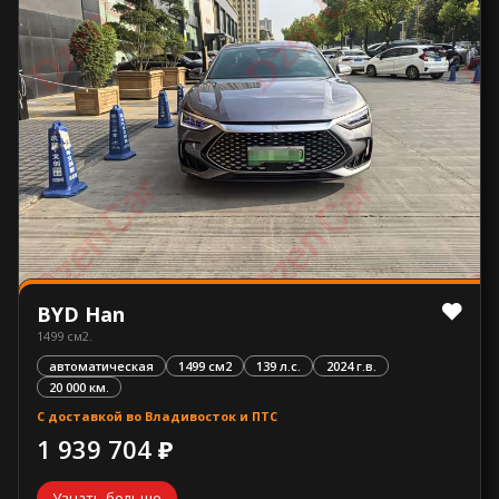
BYD Han
1499 см2.
автоматическая
1499 см2
139 л.с.
2024 г.в.
20 000 км.
С доставкой во Владивосток и ПТС
1 939 704 ₽
Узнать больше