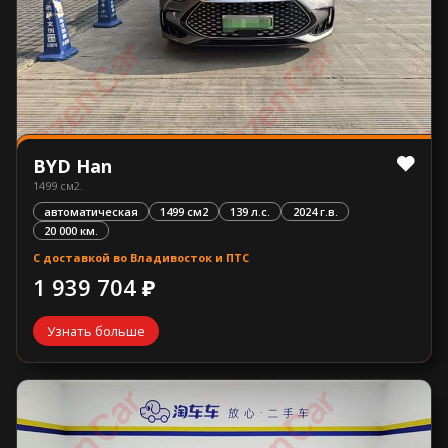
BYD Han
1499 см2.
автоматическая
1499 см2
139 л.с.
2024 г.в.
20 000 км.
С доставкой во Владивосток и ПТС
1 939 704 ₽
Узнать больше