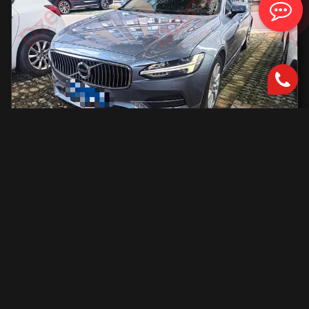
Volvo S90
2000 см2.
автоматическая
2000 см2
254 л.с.
2019 г.в.
42 000 км.
С доставкой во Владивосток и ПТС
2 801 731 ₽
Узнать больше