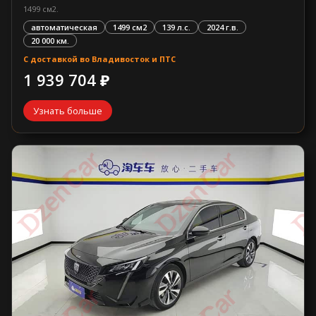
1499 см2.
автоматическая
1499 см2
139 л.с.
2024 г.в.
20 000 км.
С доставкой во Владивосток и ПТС
1 939 704 ₽
Узнать больше