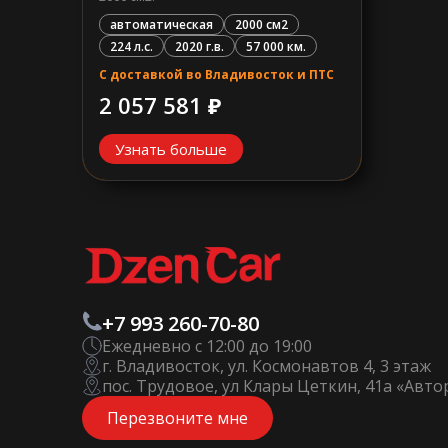
автоматическая
2000 см2
224 л.с.
2020 г.в.
57 000 км.
С доставкой во Владивосток и ПТС
2 057 581 ₽
Узнать больше
+7 993 260-70-80
Ежедневно с 12:00 до 19:00
г. Владивосток, ул. Космонавтов 4, 3 этаж
пос. Трудовое, ул Клары Цеткин, 41а «Авт
Перезвоните мне