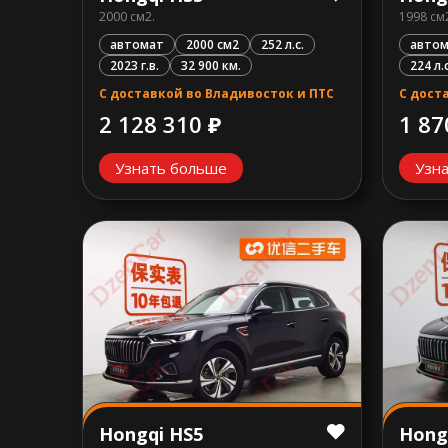
2000 см2.
1998 см
автомат
2000 см2
252 л.с.
автом
2023 г.в.
32 900 км.
224 л.с
С доставкой во Владивосток и ПТС
С дост
2 128 310 ₽
1 87
Узнать больше
Узн
Hongqi HS5
Hong