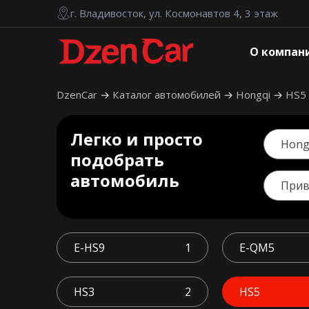
г. Владивосток, ул. Космонавтов 4, 3 этаж
О компан
DzenCar
Каталог автомобилей
Hongqi
HS5
Легко и просто
Hong
подобрать
автомобиль
При
E-HS9
1
E-QM5
HS3
2
HS5