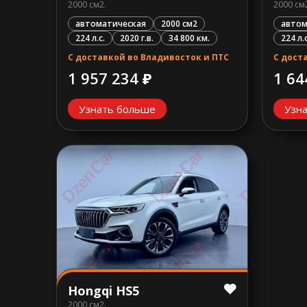
2000 см2.
2000 см
автоматическая
2000 см2
автом
224 л.с.
2020 г.в.
34 800 км.
224 л.с
С доставкой во Владивосток и ПТС
С дост
1 957 234 ₽
1 64
Узнать больше
Узн
Hongqi HS5
2000 см2.