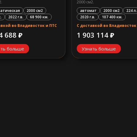
2.
2000 см2.
атическая
2000 см2
автомат
2000 см2
224 л.
.
2022 г.в.
68 900 км.
2020 г.в.
107 400 км.
авкой во Владивосток и ПТС
С доставкой во Владивосток
4 688 ₽
1 903 114 ₽
ать больше
Узнать больше