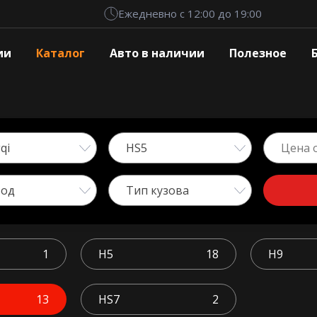
Ежедневно с 12:00 до 19:00
ии
Каталог
Авто в наличии
Полезное
qi
HS5
вод
Тип кузова
1
H5
18
H9
13
HS7
2