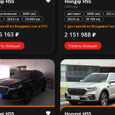
qi HS5
Hongqi HS5
2.
2000 см2.
атическая
2000 см2
автомат
2000 см2
252 л.
.
2022 г.в.
54 000 км.
2024 г.в.
18 700 км.
авкой во Владивосток и ПТС
С доставкой во Владивосток
6 163 ₽
2 151 988 ₽
ать больше
Узнать больше
Hongqi HS5
qi HS5