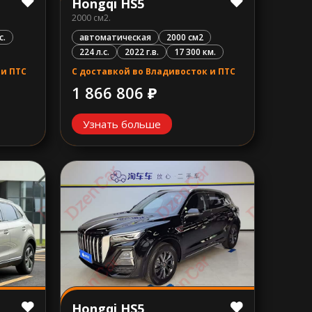
Hongqi HS5
2000 см2.
автоматическая
2000 см2
с.
224 л.с.
2022 г.в.
17 300 км.
С доставкой во Владивосток и ПТС
 и ПТС
1 866 806 ₽
Узнать больше
Hongqi HS5