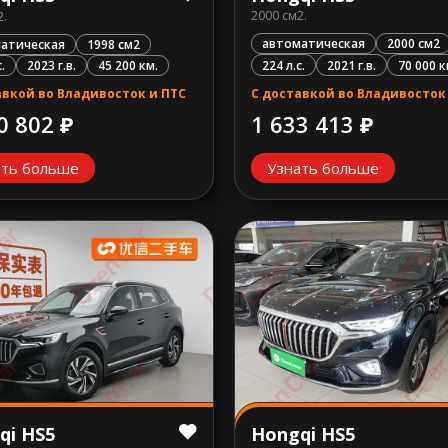
2000 см2.
2.
автоматическая
2000 см2
атическая
1998 см2
224 л.с.
2021 г.в.
70 000 к
.
2023 г.в.
45 200 км.
С доставкой во Владивосток
авкой во Владивосток и ПТС
1 633 413 ₽
0 802 ₽
ать больше
Узнать больше
qi HS5
Hongqi HS5