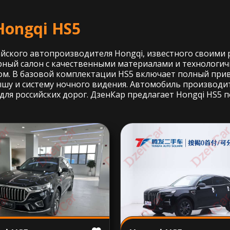
Hongqi HS5
айского автопроизводителя Hongqi, известного своими
ный салон с качественными материалами и технологичн
ом. В базовой комплектации HS5 включает полный при
рышу и систему ночного видения. Автомобиль производи
для российских дорог. ДзенКар предлагает Hongqi HS5