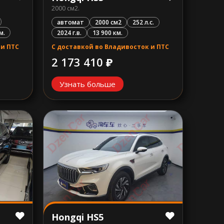
2000 см2.
автомат
2000 см2
252 л.с.
м.
2024 г.в.
13 900 км.
 и ПТС
С доставкой во Владивосток и ПТС
2 173 410 ₽
Узнать больше
Hongqi HS5