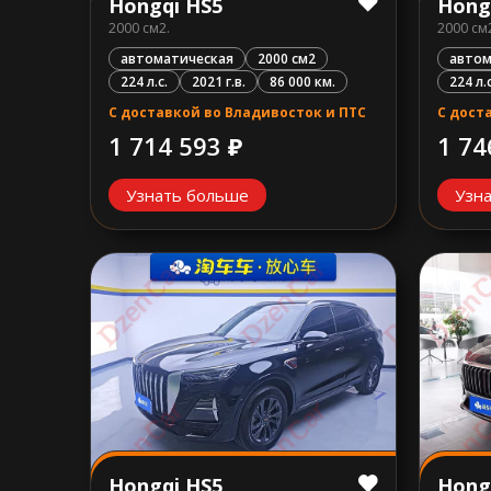
Hongqi HS5
Hong
2000 см2.
2000 см
автоматическая
2000 см2
автом
224 л.с.
2021 г.в.
86 000 км.
224 л.с
С доставкой во Владивосток и ПТС
С дост
1 714 593 ₽
1 74
Узнать больше
Узн
Hongqi HS5
Hong