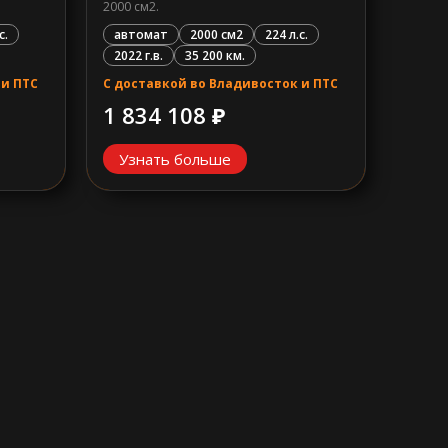
2000 см2.
с.
автомат
2000 см2
224 л.с.
2022 г.в.
35 200 км.
 и ПТС
С доставкой во Владивосток и ПТС
1 834 108 ₽
Узнать больше