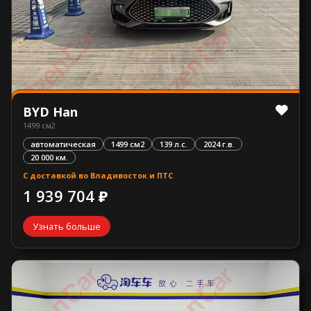
BYD Han
1499 см2.
автоматическая
1499 см2
139 л.с.
2024 г.в.
20 000 км.
С доставкой во Владивосток и ПТС
1 939 704 ₽
Узнать больше