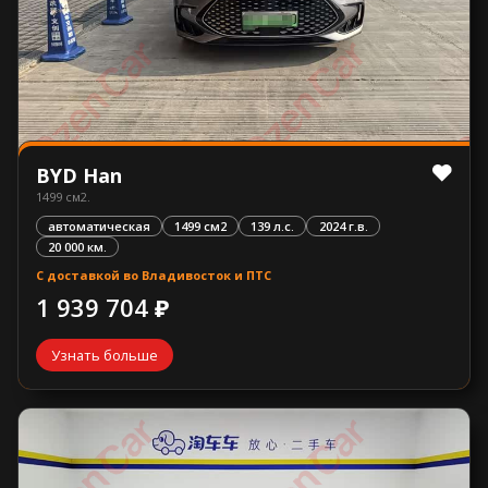
BYD Han
1499 см2.
автоматическая
1499 см2
139 л.с.
2024 г.в.
20 000 км.
С доставкой во Владивосток и ПТС
1 939 704 ₽
Узнать больше