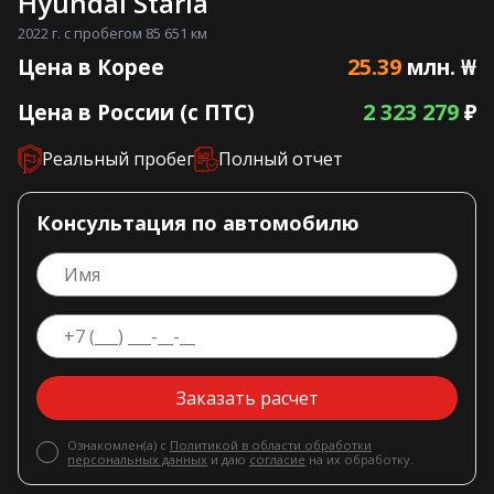
Hyundai Staria
2022 г. с пробегом 85 651 км
25.39
Цена в Корее
млн. ₩
2 323 279
Цена в России (с ПТС)
₽
Реальный пробег
Полный отчет
Консультация по автомобилю
Заказать расчет
Ознакомлен(а) с
Политикой в области обработки
персональных данных
и даю
согласие
на их обработку.