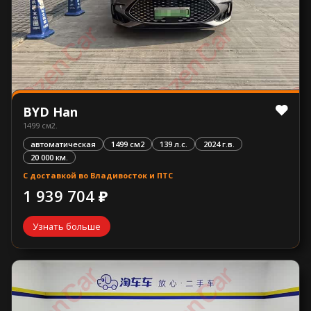
BYD Han
1499 см2.
автоматическая
1499 см2
139 л.с.
2024 г.в.
20 000 км.
С доставкой во Владивосток и ПТС
1 939 704 ₽
Узнать больше