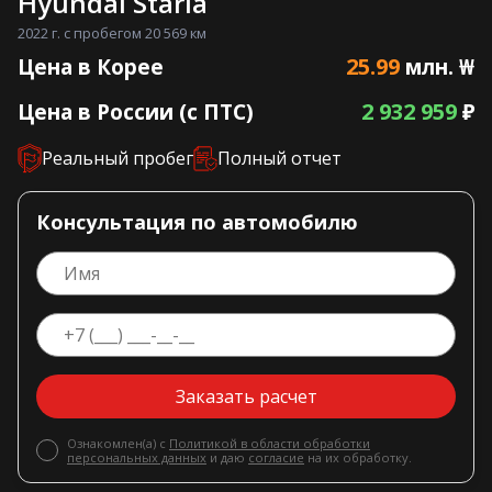
Hyundai Staria
2022 г. с пробегом 20 569 км
25.99
Цена в Корее
млн. ₩
2 932 959
Цена в России (с ПТС)
₽
Реальный пробег
Полный отчет
Консультация по автомобилю
Заказать расчет
Ознакомлен(а) с
Политикой в области обработки
персональных данных
и даю
согласие
на их обработку.