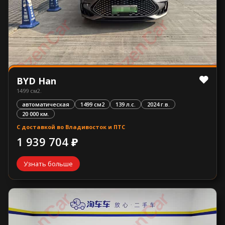
BYD Han
1499 см2.
автоматическая
1499 см2
139 л.с.
2024 г.в.
20 000 км.
С доставкой во Владивосток и ПТС
1 939 704 ₽
Узнать больше