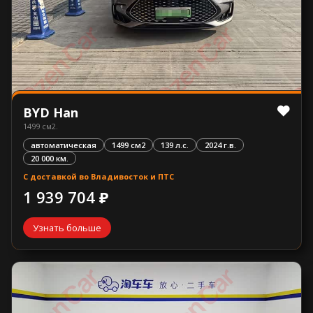
BYD Han
1499 см2.
автоматическая
1499 см2
139 л.с.
2024 г.в.
20 000 км.
С доставкой во Владивосток и ПТС
1 939 704 ₽
Узнать больше