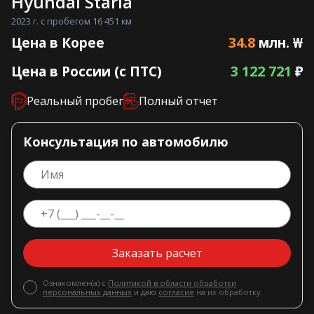
Hyundai Staria
2023 г. с пробегом 16 451 км
34.8
Цена в Корее
млн. ₩
3 122 721
Цена в России (с ПТС)
₽
Реальный пробег
Полный отчет
Консультация по автомобилю
Заказать расчет
Ознакомлен(а) с
Политикой в области обработки
персональных данных
и даю
согласие
на их обработку.