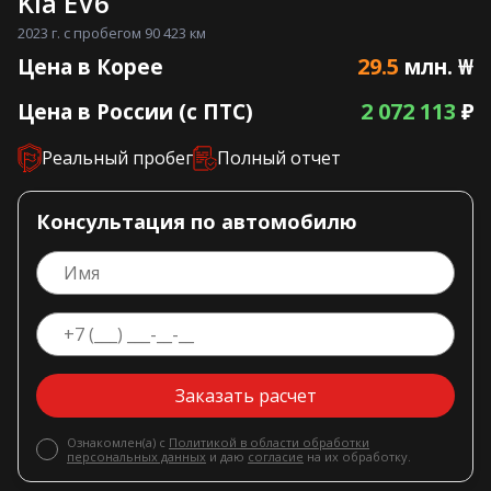
Kia EV6
2023 г. с пробегом 90 423 км
29.5
Цена в Корее
млн. ₩
2 072 113
Цена в России (с ПТС)
₽
Реальный пробег
Полный отчет
Консультация по автомобилю
Заказать расчет
Ознакомлен(а) с
Политикой в области обработки
персональных данных
и даю
согласие
на их обработку.