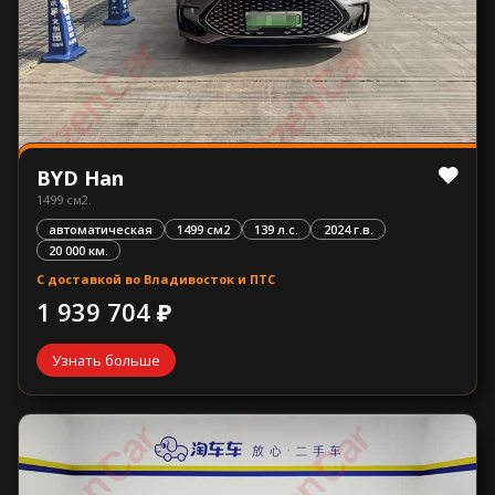
BYD Han
1499 см2.
автоматическая
1499 см2
139 л.с.
2024 г.в.
20 000 км.
С доставкой во Владивосток и ПТС
1 939 704 ₽
Узнать больше