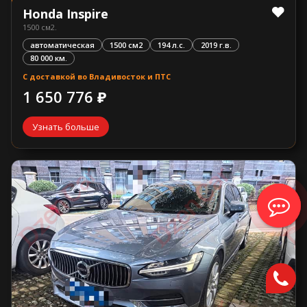
Honda Inspire
1500 см2.
автоматическая
1500 см2
194 л.с.
2019 г.в.
80 000 км.
С доставкой во Владивосток и ПТС
1 650 776 ₽
Узнать больше