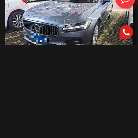
Volvo S90
2000 см2.
автоматическая
2000 см2
254 л.с.
2019 г.в.
42 000 км.
С доставкой во Владивосток и ПТС
2 801 731 ₽
Узнать больше