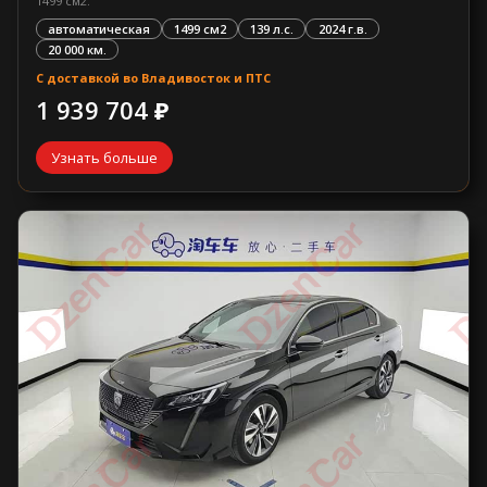
1499 см2.
автоматическая
1499 см2
139 л.с.
2024 г.в.
20 000 км.
С доставкой во Владивосток и ПТС
1 939 704 ₽
Узнать больше