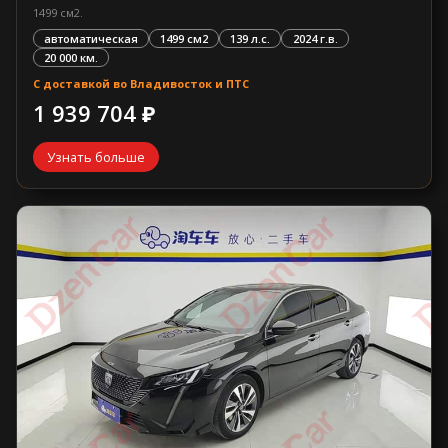
1499 см2.
автоматическая
1499 см2
139 л.с.
2024 г.в.
20 000 км.
С доставкой во Владивосток и ПТС
1 939 704 ₽
Узнать больше