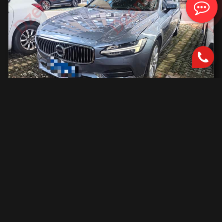
Volvo S90
2000 см2.
автоматическая
2000 см2
254 л.с.
2019 г.в.
42 000 км.
С доставкой во Владивосток и ПТС
2 801 731 ₽
Узнать больше